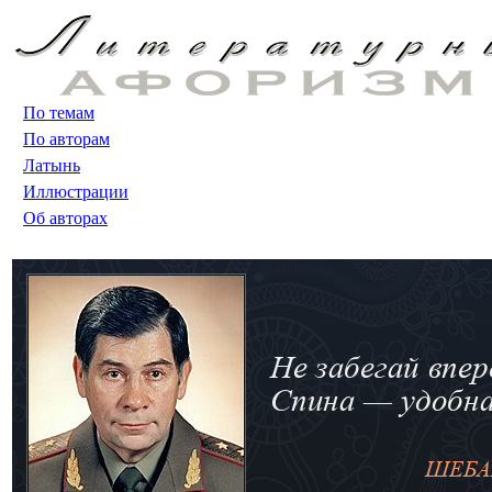
По темам
По авторам
Латынь
Иллюстрации
Об авторах