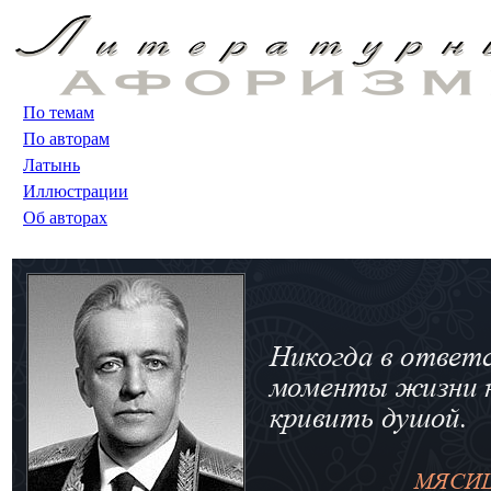
По темам
По авторам
Латынь
Иллюстрации
Об авторах