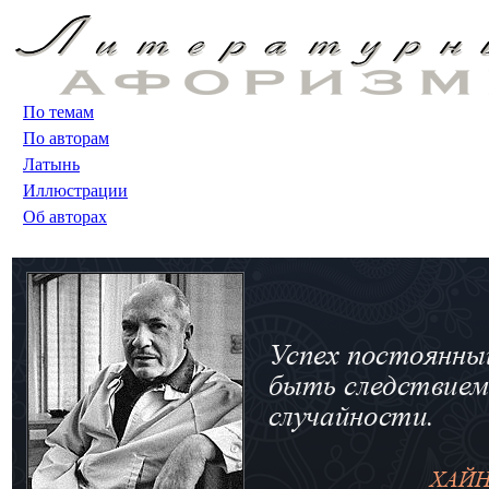
По темам
По авторам
Латынь
Иллюстрации
Об авторах