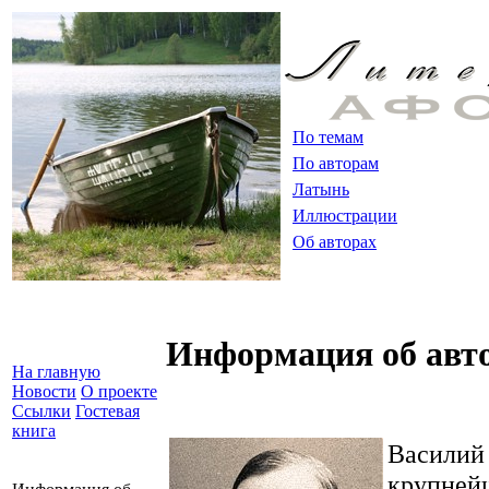
По темам
По авторам
Латынь
Иллюстрации
Об авторах
Информация об авт
На главную
Новости
О проекте
Ссылки
Гостевая
книга
Василий
крупней