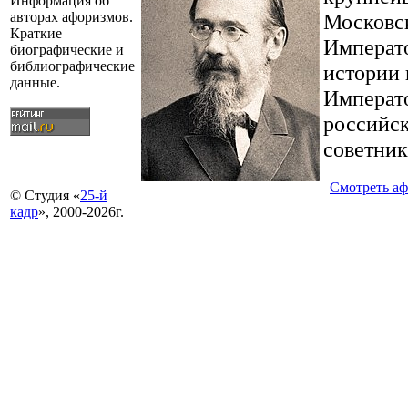
Информация об
Московск
авторах афоризмов.
Краткие
Императ
биографические и
библиографические
истории 
данные.
Императо
российск
советник
Смотреть а
© Студия «
25-й
кадр
», 2000-2026г.