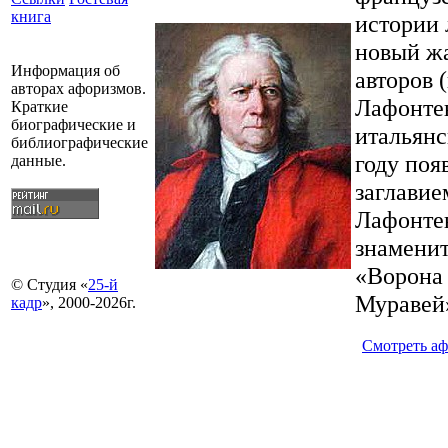
книга
истории 
новый жа
Информация об
авторов 
авторах афоризмов.
Лафонтен
Краткие
биографические и
итальянс
библиографические
году поя
данные.
заглавие
Лафонте
знамени
«Ворона 
© Студия «
25-й
Муравей»
кадр
», 2000-2026г.
Смотреть а