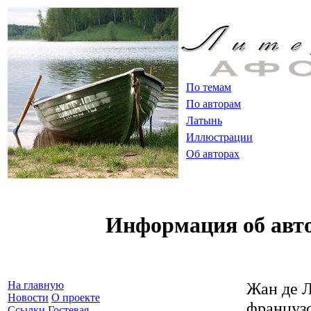
По темам
По авторам
Латынь
Иллюстрации
Об авторах
Информация об авт
Жан де 
На главную
Новости
О проекте
французс
Ссылки
Гостевая