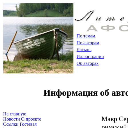
По темам
По авторам
Латынь
Иллюстрации
Об авторах
Информация об авт
На главную
Мавр Се
Новости
О проекте
Ссылки
Гостевая
римский 