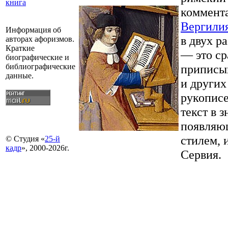
книга
коммента
Вергили
Информация об
в двух р
авторах афоризмов.
Краткие
— это ср
биографические и
приписы
библиографические
данные.
и других
рукописе
текст в 
появляющ
стилем, 
© Студия «
25-й
кадр
», 2000-2026г.
Сервия.