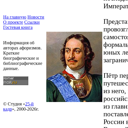
Императ
На главную
Новости
Предста
О проекте
Ссылки
Гостевая книга
провозг
самостоя
Информация об
формаль
авторах афоризмов.
юных ле
Краткие
биографические и
заграни
библиографические
данные.
Пётр пе
путешес
из него
российс
© Студия «
25-й
из глав
кадр
», 2000-2026г.
поставл
России 