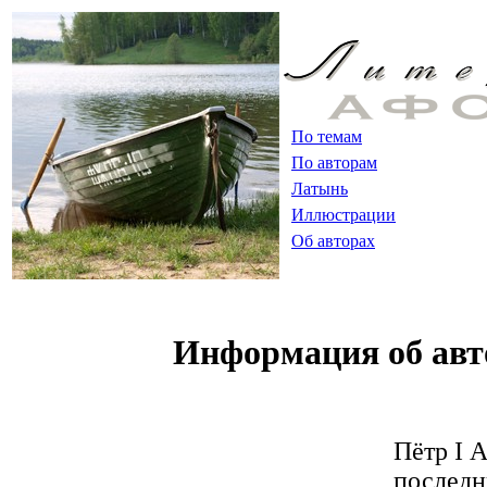
По темам
По авторам
Латынь
Иллюстрации
Об авторах
Информация об авт
Пётр I 
последн