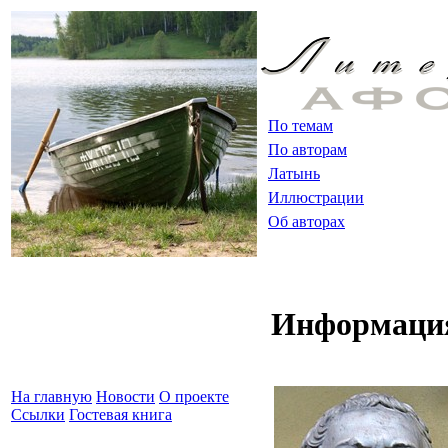
По темам
По авторам
Латынь
Иллюстрации
Об авторах
Информация
На главную
Новости
О проекте
Ссылки
Гостевая книга