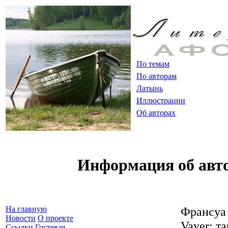
По темам
По авторам
Латынь
Иллюстрации
Об авторах
Информация об авт
Франсуа 
На главную
Новости
О проекте
Vayer; т
Ссылки
Гостевая