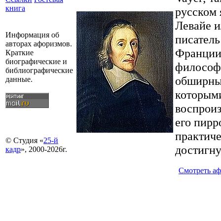
книга
русском 
Левайе 
Информация об
писатель
авторах афоризмов.
Франции
Краткие
биографические и
философ
библиографические
обширные
данные.
которыми
воспроиз
его пирр
практич
© Студия «
25-й
достигну
кадр
», 2000-2026г.
Смотреть а