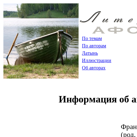
По темам
По авторам
Латынь
Иллюстрации
Об авторах
Информация об а
Фран
(род