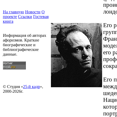
прои
лондо
На главную
Новости
О
проекте
Ссылки
Гостевая
книга
Его 
груп
Информация об авторах
Фран
афоризмов. Краткие
модел
биографические и
библиографические
его р
данные.
проф
сокра
Его п
межд
© Студия «
25-й кадр
»,
2000-2026г.
шеде
Наци
кото
портр