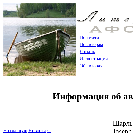
По темам
По авторам
Латынь
Иллюстрации
Об авторах
Информация об ав
Шарль
Joseph
На главную
Новости
О