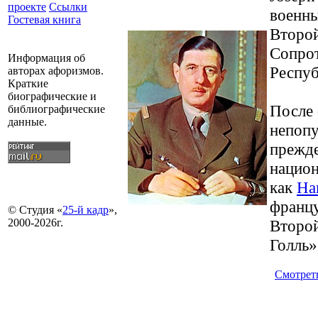
проекте
Ссылки
военны
Гостевая книга
Второй
Сопрот
Информация об
Респу
авторах афоризмов.
Краткие
биографические и
После 
библиографические
данные.
непопу
прежде
национ
как
На
францу
© Студия «
25-й кадр
»,
Второй
2000-2026г.
Голль»
Смотрет