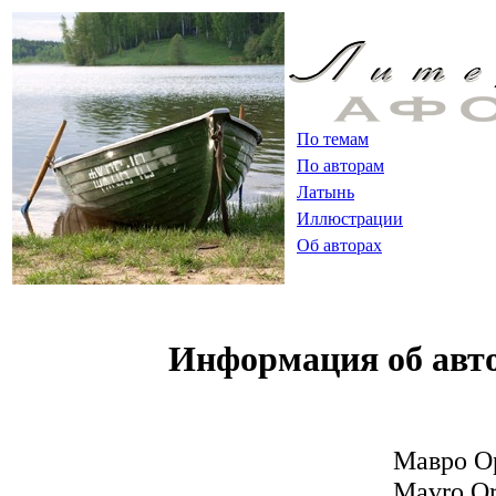
По темам
По авторам
Латынь
Иллюстрации
Об авторах
Информация об авт
Мавро О
Mavro O