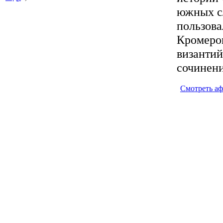
южных сл
пользова
Кромером
византи
сочинен
Смотреть а