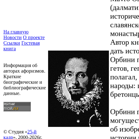
(далмати
историче
славянск
монастыр
На главную
Новости
О проекте
Автор кн
Ссылки
Гостевая
книга
дать ист
Орбини п
Информация об
гетов, г
авторах афоризмов.
полагал,
Краткие
биографические и
народы: 
библиографические
бретонцы
данные.
Орбини г
могущест
об изобр
© Студия «
25-й
истории 
кадр
», 2000-2026г.