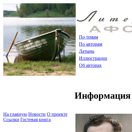
По темам
По авторам
Латынь
Иллюстрации
Об авторах
Информация 
На главную
Новости
О проекте
Ссылки
Гостевая книга