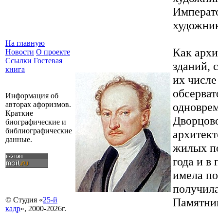
Императо
художни
На главную
Как архи
Новости
О проекте
Ссылки
Гостевая
зданий, 
книга
их числ
обсерват
Информация об
одноврем
авторах афоризмов.
Краткие
Дворцово
биографические и
библиографические
архитект
данные.
жилых п
года и в
имела по
получила
Памятник
© Студия «
25-й
кадр
», 2000-2026г.