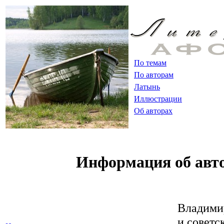
По темам
По авторам
Латынь
Иллюстрации
Об авторах
Информация об авт
Владими
и советс