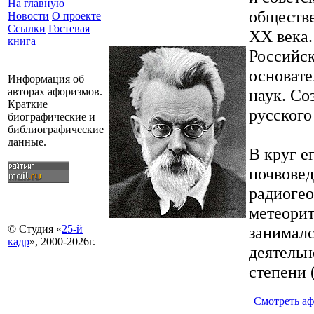
На главную
обществе
Новости
О проекте
Ссылки
Гостевая
XX века.
книга
Российск
основате
Информация об
наук. Со
авторах афоризмов.
Краткие
русского
биографические и
библиографические
данные.
В круг е
почвовед
радиогео
метеорит
занималс
© Студия «
25-й
кадр
», 2000-2026г.
деятельн
степени 
Смотреть а