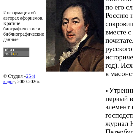
по его с
Информация об
Россию н
авторах афоризмов.
сокровищ
Краткие
биографические и
вместе с
библиографические
почитат
данные.
русского
историче
год). Ис
в масонс
© Студия «
25-й
кадр
», 2000-2026г.
«Утренн
первый 
элемент 
господс
журнал Н
Петербур