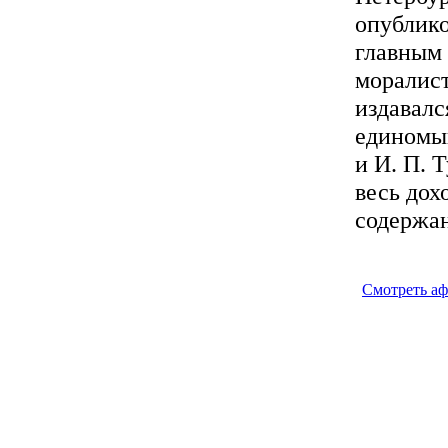
опублик
главным 
моралист
издавалс
единомыш
и И. П. 
весь дох
содержан
Смотреть а