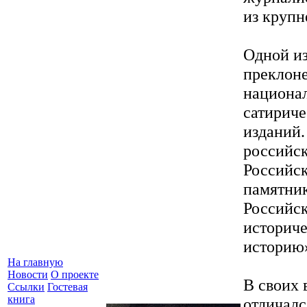
из крупн
Одной из
преклоне
национал
сатириче
изданий.
российск
Российс
памятник
Российск
историч
историю»
На главную
Новости
О проекте
В своих 
Ссылки
Гостевая
книга
отличалс