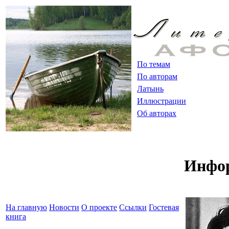
По темам
По авторам
Латынь
Иллюстрации
Об авторах
Инфор
На главную
Новости
О проекте
Ссылки
Гостевая
книга