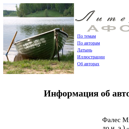
По темам
По авторам
Латынь
Иллюстрации
Об авторах
Информация об авт
Фалeс М
до н. э.