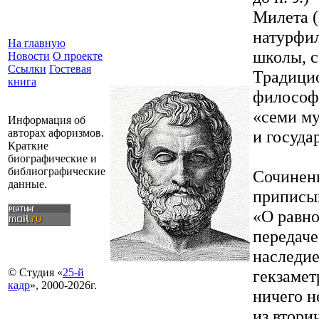
Милета (
натурфил
На главную
школы, с
Новости
О проекте
Ссылки
Гостевая
Традици
книга
философи
«семи му
Информация об
и госуда
авторах афоризмов.
Краткие
биографические и
библиографические
Сочинени
данные.
приписыв
«О равно
передаче
наследие
гекзамет
© Студия «
25-й
кадр
», 2000-2026г.
ничего н
из втори