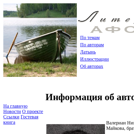
По темам
По авторам
Латынь
Иллюстрации
Об авторах
Информация об авт
На главную
Новости
О проекте
Ссылки
Гостевая
книга
Валериан Ни
Майкова, бр