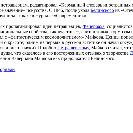
 петрашевцам, редактировал «Карманный словарь иностранных сло
е значение» искусства. С 1846, после ухода
Белинского
из «Отеч
рудничал также в журнале «Современник».
ьях пропагандировал идеи петрашевцев,
Фейербаха
, социалистов
национальные свойства, как «частные», считал только тормозом 
ал с «фантастическим космополитизмом» Майкова. Ценны попы
й о красоте; одним из первых в русской эстетике он начал обсу
 отличие от науки). Подобно
Петрашевскому
, Майков считал, что
 души, что сказалось в его восторженных отзывах о творчестве
Д
енил Валериана Майкова как продолжателя Белинского.
форизмы