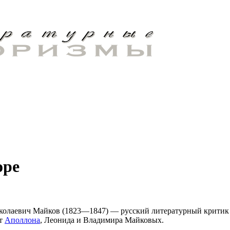
оре
колаевич Майков
(1823—1847) — русский литературный критик
ат
Аполлона
, Леонида и Владимира Майковых.