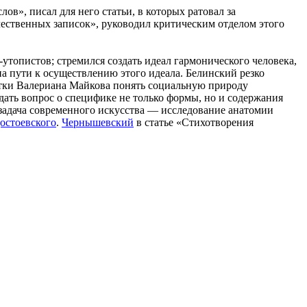
в», писал для него статьи, в которых ратовал за
ественных записок», руководил критическим отделом этого
-утопистов; стремился создать идеал гармонического человека,
на пути к осуществлению этого идеала. Белинский резко
тки Валериана Майкова понять социальную природу
ждать вопрос о специфике не только формы, но и содержания
 задача современного искусства — исследование анатомии
остоевского
.
Чернышевский
в статье «Стихотворения