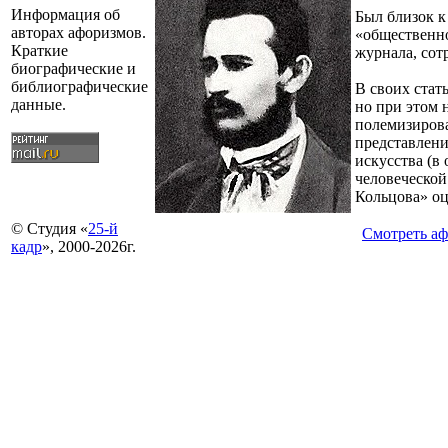
Информация об
Был близок к
авторах афоризмов.
«общественно
Краткие
журнала, сот
биографические и
библиографические
В своих стат
данные.
но при этом 
полемизиров
представлени
искусства (в
человеческой
Кольцова» оц
© Студия «
25-й
Смотреть а
кадр
», 2000-2026г.