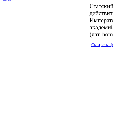
Статский
действит
Императ
академий
(лат. hom
Смотреть а