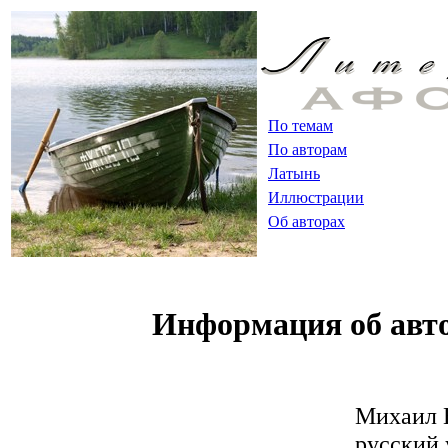
По темам
По авторам
Латынь
Иллюстрации
Об авторах
Информация об авт
Михаил 
русский 