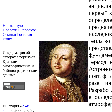
энциклоп
первый х
определе
преднач
На главную
Новости
О проекте
исследов
Ссылки
Гостевая
книга
тепла во
представ
Информация об
фундамен
авторах афоризмов.
термодин
Краткие
биографические и
Астроном
библиографические
поэт, фи
данные.
развития
Разработ
впоследс
атмосфер
© Студия «
25-й
кадр
», 2000-2026г.