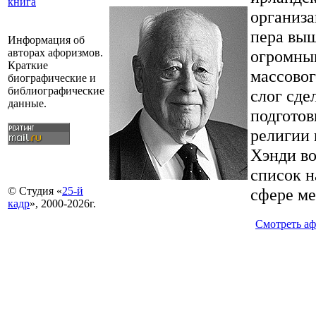
книга
организа
пера выш
Информация об
огромным
авторах афоризмов.
Краткие
массовог
биографические и
библиографические
слог сде
данные.
подготов
религии 
Хэнди во
список н
сфере м
© Студия «
25-й
кадр
», 2000-2026г.
Смотреть а