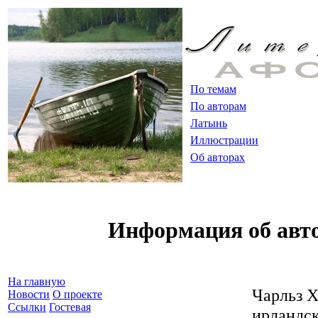
По темам
По авторам
Латынь
Иллюстрации
Об авторах
Информация об авт
На главную
Чарльз 
Новости
О проекте
Ссылки
Гостевая
ирландск