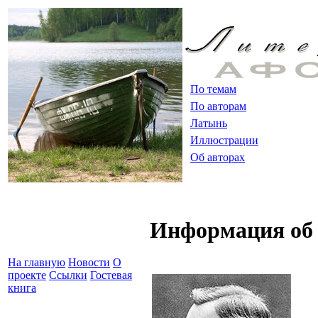
По темам
По авторам
Латынь
Иллюстрации
Об авторах
Информация об 
На главную
Новости
О
проекте
Ссылки
Гостевая
книга