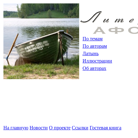
По темам
По авторам
Латынь
Иллюстрации
Об авторах
На главную
Новости
О проекте
Ссылки
Гостевая книга