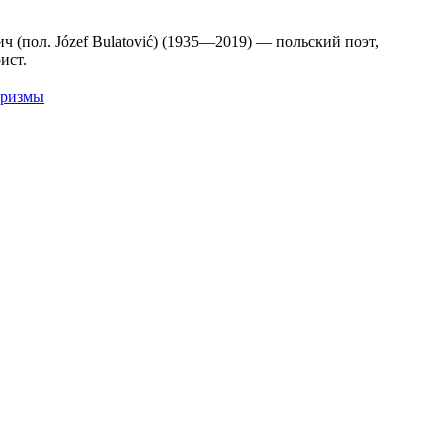
ич
(пол. Józef Bulatović) (1935—2019) — польский поэт,
ист.
оризмы