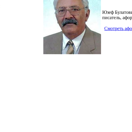
и
Юзеф Булатов
писатель, афор
Смотреть аф