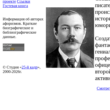
проекте
Ссылки
писат
Гостевая книга
проис
истор
Информация об авторах
афоризмов. Краткие
юмори
биографические и
библиографические
данные.
Созда
фанта
гениа
профе
офице
© Студия «
25-й кадр
»,
второ
2000-2026г.
актив
Смотре