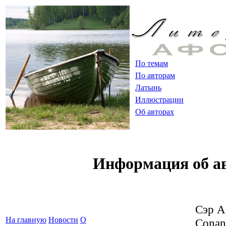
По темам
По авторам
Латынь
Иллюстрации
Об авторах
Информация об а
Сэр
А
На главную
Новости
О
Conan