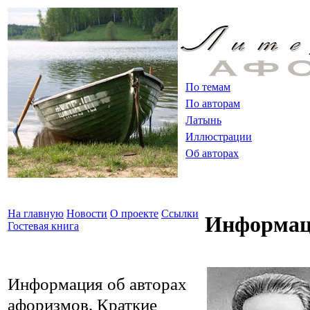
По темам
По авторам
Латынь
Иллюстрации
Об авторах
На главную
Новости
О проекте
Ссылки
Информаци
Гостевая книга
Информация об авторах
афоризмов. Краткие