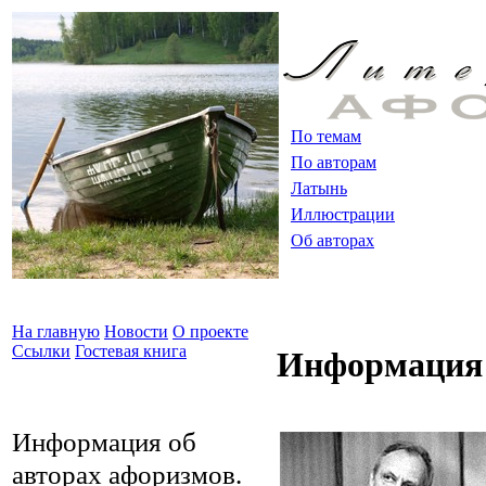
По темам
По авторам
Латынь
Иллюстрации
Об авторах
На главную
Новости
О проекте
Ссылки
Гостевая книга
Информация 
Информация об
авторах афоризмов.