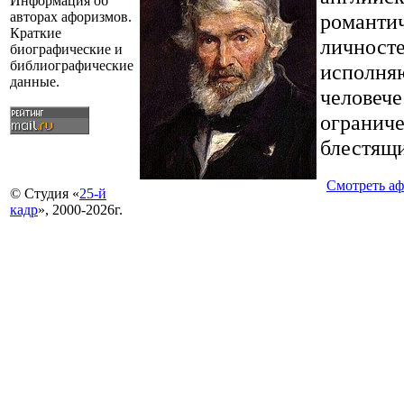
Информация об
романти
авторах афоризмов.
Краткие
личност
биографические и
библиографические
исполняю
данные.
человече
ограниче
блестящи
Смотреть а
© Студия «
25-й
кадр
», 2000-2026г.