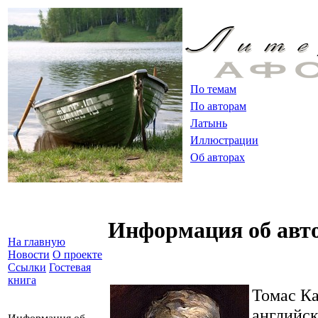
По темам
По авторам
Латынь
Иллюстрации
Об авторах
Информация об авт
На главную
Новости
О проекте
Ссылки
Гостевая
книга
Томас К
английск