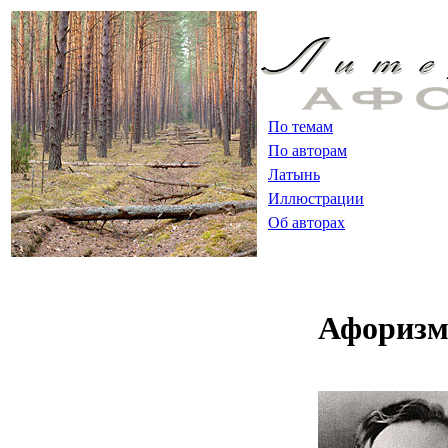
По темам
По авторам
Латынь
Иллюстрации
Об авторах
Афоризм