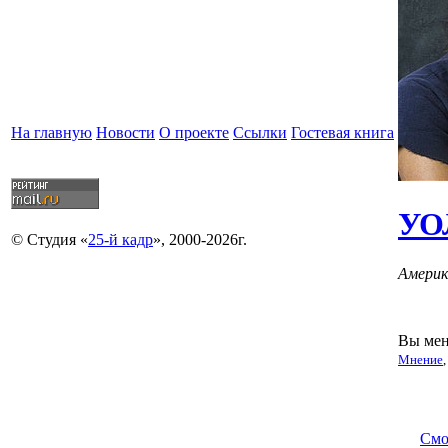
На главную
Новости
О проекте
Ссылки
Гостевая книга
УО
© Студия «
25-й кадр
», 2000-2026г.
Америк
Вы мен
Мнение
Смо