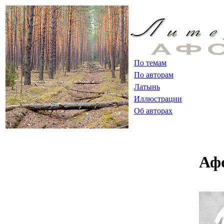
По темам
По авторам
Латынь
Иллюстрации
Об авторах
Аф