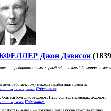
КФЕЛЛЕР Джон Дэвисон
(183
анский предприниматель, первый официальный долларовый милли
ь день работает, тому некогда зарабатывать деньги.
Поделиться
богатство
,
Работа
,
Бизнес
о бояться больших расходов. Надо бояться маленьких доходов.
Поделиться
богатство
,
Бизнес
 заработать деньги — покупать, когда кровь течёт по улицам.