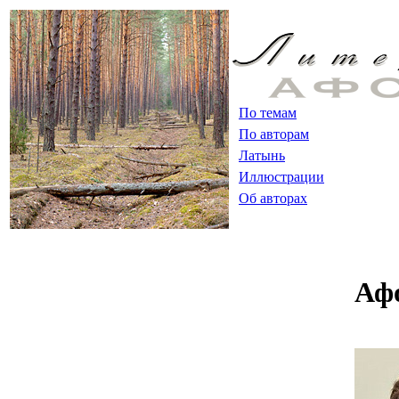
По темам
По авторам
Латынь
Иллюстрации
Об авторах
Аф