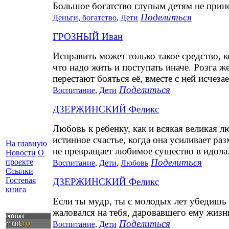
Большое богатство глупым детям не прин
Поделиться
Деньги, богатство
,
Дети
ГРОЗНЫЙ Иван
Исправить может только такое средство, к
что надо жить и поступать иначе. Розга ж
перестают бояться её, вместе с ней исчезае
Поделиться
Воспитание
,
Дети
ДЗЕРЖИНСКИЙ Феликс
Любовь к ребенку, как и всякая великая л
истинное счастье, когда она усиливает ра
На главную
не превращает любимое существо в идола
Новости
О
Поделиться
проекте
Воспитание
,
Дети
,
Любовь
Ссылки
Гостевая
ДЗЕРЖИНСКИЙ Феликс
книга
Если ты мудр, ты с молодых лет убедишь 
жаловался на тебя, даровавшего ему жизн
Поделиться
Воспитание
,
Дети