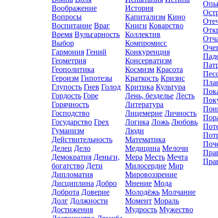
Опы
Воображение
История
Ост
Вопросы
Капитализм
Кино
Оте
Воспитание
Враг
Книги
Коварство
Отк
Время
Вульгарность
Коллектив
Отч
Выбор
Компромисc
Оче
Гармония
Гений
Конкуренция
Пад
Геометрия
Консерватизм
Пат
Геополитика
Космизм
Красота
Пес
Героизм
Гипотезы
Краткость
Кризис
Пла
Глупость
Гнев
Голод
Критика
Культура
Пок
Гордость
Горе
Лень, безделье
Лесть
Пок
Горячность
Литература
Пон
Господство
Лицемерие
Личность
Пор
Государство
Грех
Логика
Ложь
Любовь
Пот
Гуманизм
Люди
Пот
Действительность
Математика
Поч
Делец
Дело
Медицина
Мелочи
Пра
Демократия
Деньги,
Мера
Месть
Мечта
Пра
богатство
Дети
Милосердие
Мир
Дипломатия
Мировоззрение
Дисциплина
Добро
Мнение
Мода
Доброта
Доверие
Молодёжь
Молчание
Долг
Должности
Момент
Мораль
Достижения
Мудрость
Мужество