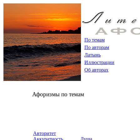
По темам
По авторам
Латынь
Иллюстрации
Об авторах
Афоризмы по темам
Авторитет
Аккуратность
Душа