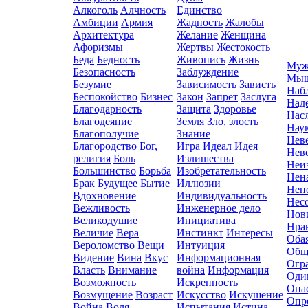
Алкоголь
Алчность
Единство
Амбиции
Армия
Жадность
Жалобы
Архитектура
Желание
Женщина
Афоризмы
Жертвы
Жестокость
Беда
Бедность
Живопись
Жизнь
Муж
Безопасность
Заблуждение
Мыш
Безумие
Зависимость
Зависть
Наб
Беспокойство
Бизнес
Закон
Запрет
Заслуга
Над
Благодарность
Защита
Здоровье
Нас
Благодеяние
Земля
Зло, злость
Нау
Благополучие
Знание
Нев
Благородство
Бог,
Игра
Идеал
Идея
Нев
религия
Боль
Излишества
Неи
Большинство
Борьба
Изобретательность
Нен
Брак
Будущее
Бытие
Иллюзии
Неп
Вдохновение
Индивидуальность
Нес
Вежливость
Инженерное дело
Нов
Великодушие
Инициатива
Нра
Величие
Вера
Инстинкт
Интересы
Оба
Вероломство
Вещи
Интуиция
Общ
Видение
Вина
Вкус
Информационная
Огр
Власть
Внимание
война
Информация
Оди
Возможность
Искренность
Опа
Возмущение
Возраст
Искусство
Искушение
Опр
Война
Воля
Испытания
Истина