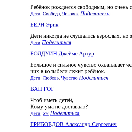
Ребёнок рождается свободным, но очень с
Поделиться
Дети
,
Свобода
,
Человек
БЕРН Эрик
Дети никогда не слушались взрослых, но 
Поделиться
Дети
БОЛДУИН Джеймс Артур
Большое и сильное чувство охватывает че
них в колыбели лежит ребёнок.
Поделиться
Дети
,
Любовь
,
Чувство
ВАН ГОГ
Чтоб иметь детей,
Кому ума не доставало?
Поделиться
Дети
,
Ум
ГРИБОЕДОВ Александр Сергеевич