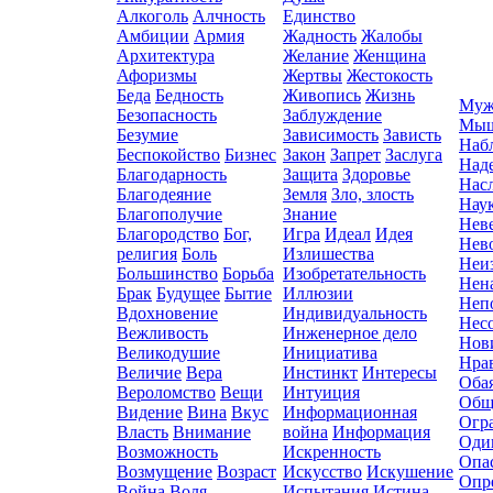
Алкоголь
Алчность
Единство
Амбиции
Армия
Жадность
Жалобы
Архитектура
Желание
Женщина
Афоризмы
Жертвы
Жестокость
Беда
Бедность
Живопись
Жизнь
Муж
Безопасность
Заблуждение
Мыш
Безумие
Зависимость
Зависть
Наб
Беспокойство
Бизнес
Закон
Запрет
Заслуга
Над
Благодарность
Защита
Здоровье
Нас
Благодеяние
Земля
Зло, злость
Нау
Благополучие
Знание
Нев
Благородство
Бог,
Игра
Идеал
Идея
Нев
религия
Боль
Излишества
Неи
Большинство
Борьба
Изобретательность
Нен
Брак
Будущее
Бытие
Иллюзии
Неп
Вдохновение
Индивидуальность
Нес
Вежливость
Инженерное дело
Нов
Великодушие
Инициатива
Нра
Величие
Вера
Инстинкт
Интересы
Оба
Вероломство
Вещи
Интуиция
Общ
Видение
Вина
Вкус
Информационная
Огр
Власть
Внимание
война
Информация
Оди
Возможность
Искренность
Опа
Возмущение
Возраст
Искусство
Искушение
Опр
Война
Воля
Испытания
Истина