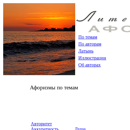
По темам
По авторам
Латынь
Иллюстрации
Об авторах
Афоризмы по темам
Авторитет
Аккуратность
Душа