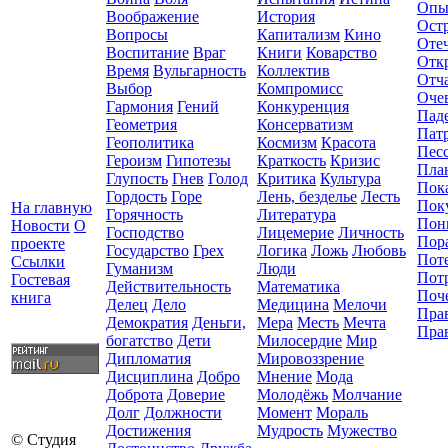
Опы
Воображение
История
Ост
Вопросы
Капитализм
Кино
Оте
Воспитание
Враг
Книги
Коварство
Отк
Время
Вульгарность
Коллектив
Отч
Выбор
Компромисc
Оче
Гармония
Гений
Конкуренция
Пад
Геометрия
Консерватизм
Пат
Геополитика
Космизм
Красота
Пес
Героизм
Гипотезы
Краткость
Кризис
Пла
Глупость
Гнев
Голод
Критика
Культура
Пок
Гордость
Горе
Лень, безделье
Лесть
Пок
На главную
Горячность
Литература
Пон
Новости
О
Господство
Лицемерие
Личность
Пор
проекте
Государство
Грех
Логика
Ложь
Любовь
Пот
Ссылки
Гуманизм
Люди
Пот
Гостевая
Действительность
Математика
Поч
книга
Делец
Дело
Медицина
Мелочи
Пра
Демократия
Деньги,
Мера
Месть
Мечта
Пра
богатство
Дети
Милосердие
Мир
Дипломатия
Мировоззрение
Дисциплина
Добро
Мнение
Мода
Доброта
Доверие
Молодёжь
Молчание
Долг
Должности
Момент
Мораль
Достижения
Мудрость
Мужество
© Студия