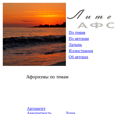
По темам
По авторам
Латынь
Иллюстрации
Об авторах
Афоризмы по темам
Авторитет
Аккуратность
Душа