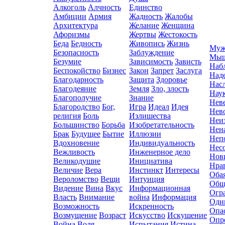
Алкоголь
Алчность
Единство
Амбиции
Армия
Жадность
Жалобы
Архитектура
Желание
Женщина
Афоризмы
Жертвы
Жестокость
Беда
Бедность
Живопись
Жизнь
Муж
Безопасность
Заблуждение
Мыш
Безумие
Зависимость
Зависть
Наб
Беспокойство
Бизнес
Закон
Запрет
Заслуга
Над
Благодарность
Защита
Здоровье
Нас
Благодеяние
Земля
Зло, злость
Нау
Благополучие
Знание
Нев
Благородство
Бог,
Игра
Идеал
Идея
Нев
религия
Боль
Излишества
Неи
Большинство
Борьба
Изобретательность
Нен
Брак
Будущее
Бытие
Иллюзии
Неп
Вдохновение
Индивидуальность
Нес
Вежливость
Инженерное дело
Нов
Великодушие
Инициатива
Нра
Величие
Вера
Инстинкт
Интересы
Оба
Вероломство
Вещи
Интуиция
Общ
Видение
Вина
Вкус
Информационная
Огр
Власть
Внимание
война
Информация
Оди
Возможность
Искренность
Опа
Возмущение
Возраст
Искусство
Искушение
Опр
Война
Воля
Испытания
Истина