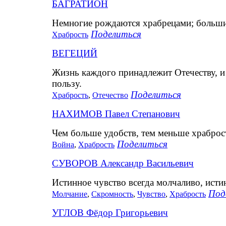
БАГРАТИОН
Немногие рождаются храбрецами; больши
Поделиться
Храбрость
ВЕГЕЦИЙ
Жизнь каждого принадлежит Отечеству, и 
пользу.
Поделиться
Храбрость
,
Отечество
НАХИМОВ Павел Степанович
Чем больше удобств, тем меньше храброс
Поделиться
Война
,
Храбрость
СУВОРОВ Александр Васильевич
Истинное чувство всегда молчаливо, исти
Под
Молчание
,
Скромность
,
Чувство
,
Храбрость
УГЛОВ Фёдор Григорьевич