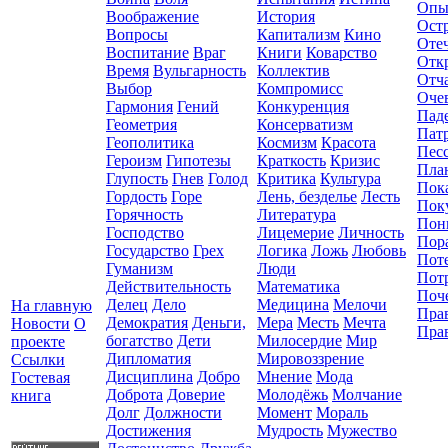
Опы
Воображение
История
Ост
Вопросы
Капитализм
Кино
Оте
Воспитание
Враг
Книги
Коварство
Отк
Время
Вульгарность
Коллектив
Отч
Выбор
Компромисc
Оче
Гармония
Гений
Конкуренция
Пад
Геометрия
Консерватизм
Пат
Геополитика
Космизм
Красота
Пес
Героизм
Гипотезы
Краткость
Кризис
Пла
Глупость
Гнев
Голод
Критика
Культура
Пок
Гордость
Горе
Лень, безделье
Лесть
Пок
Горячность
Литература
Пон
Господство
Лицемерие
Личность
Пор
Государство
Грех
Логика
Ложь
Любовь
Пот
Гуманизм
Люди
Пот
Действительность
Математика
Поч
Делец
Дело
Медицина
Мелочи
На главную
Пра
Демократия
Деньги,
Мера
Месть
Мечта
Новости
О
Пра
богатство
Дети
Милосердие
Мир
проекте
Дипломатия
Мировоззрение
Ссылки
Дисциплина
Добро
Мнение
Мода
Гостевая
Доброта
Доверие
Молодёжь
Молчание
книга
Долг
Должности
Момент
Мораль
Достижения
Мудрость
Мужество