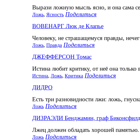
Вырази ложную мысль ясно, и она сама се
Поделиться
Ложь
,
Ясность
ВОВЕНАРГ Люк де Клапье
Человеку, не страшащемуся правды, нечег
Поделиться
Ложь
,
Правда
ДЖЕФФЕРСОН Томас
Истина любит критику, от неё она только 
Поделиться
Истина
,
Ложь
,
Критика
ДИДРО
Есть три разновидности лжи: ложь, гнусна
Поделиться
Ложь
ДИЗРАЭЛИ Бенджамин, граф Биконсфил
Лжец должен обладать хорошей памятью.
Поделиться
Ложь