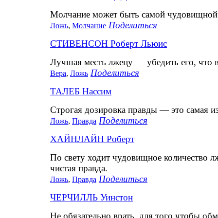
Молчание может быть самой чудовищной
Поделиться
Ложь
,
Молчание
СТИВЕНСОН Роберт Льюис
Лучшая месть лжецу — убедить его, что 
Поделиться
Вера
,
Ложь
ТАЛЕБ Нассим
Строгая дозировка правды — это самая и
Поделиться
Ложь
,
Правда
ХАЙНЛАЙН Роберт
По свету ходит чудовищное количество лж
чистая правда.
Поделиться
Ложь
,
Правда
ЧЕРЧИЛЛЬ Уинстон
Не обязательно врать, для того чтобы обм