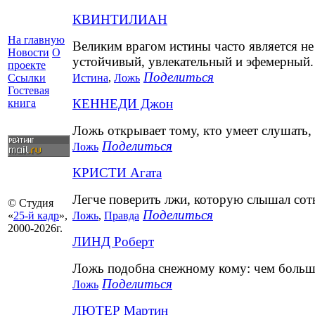
КВИНТИЛИАН
На главную
Великим врагом истины часто является н
Новости
О
устойчивый, увлекательный и эфемерный.
проекте
Поделиться
Истина
,
Ложь
Ссылки
Гостевая
КЕННЕДИ Джон
книга
Ложь открывает тому, кто умеет слушать,
Поделиться
Ложь
КРИСТИ Агата
Легче поверить лжи, которую слышал сотн
© Студия
Поделиться
Ложь
,
Правда
«
25-й кадр
»,
2000-2026г.
ЛИНД Роберт
Ложь подобна снежному кому: чем больше
Поделиться
Ложь
ЛЮТЕР Мартин