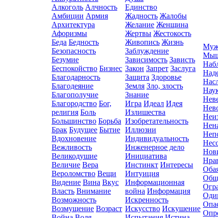
Алкоголь
Алчность
Единство
Амбиции
Армия
Жадность
Жалобы
Архитектура
Желание
Женщина
Афоризмы
Жертвы
Жестокость
Беда
Бедность
Живопись
Жизнь
Муж
Безопасность
Заблуждение
Мыш
Безумие
Зависимость
Зависть
Наб
Беспокойство
Бизнес
Закон
Запрет
Заслуга
Над
Благодарность
Защита
Здоровье
Нас
Благодеяние
Земля
Зло, злость
Нау
Благополучие
Знание
Нев
Благородство
Бог,
Игра
Идеал
Идея
Нев
религия
Боль
Излишества
Неи
Большинство
Борьба
Изобретательность
Нен
Брак
Будущее
Бытие
Иллюзии
Неп
Вдохновение
Индивидуальность
Нес
Вежливость
Инженерное дело
Нов
Великодушие
Инициатива
Нра
Величие
Вера
Инстинкт
Интересы
Оба
Вероломство
Вещи
Интуиция
Общ
Видение
Вина
Вкус
Информационная
Огр
Власть
Внимание
война
Информация
Оди
Возможность
Искренность
Опа
Возмущение
Возраст
Искусство
Искушение
Опр
Война
Воля
Испытания
Истина