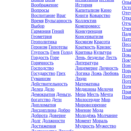
Опы
Воображение
История
Ост
Вопросы
Капитализм
Кино
Оте
Воспитание
Враг
Книги
Коварство
Отк
Время
Вульгарность
Коллектив
Отч
Выбор
Компромисc
Оче
Гармония
Гений
Конкуренция
Пад
Геометрия
Консерватизм
Пат
Геополитика
Космизм
Красота
Пес
Героизм
Гипотезы
Краткость
Кризис
Пла
Глупость
Гнев
Голод
Критика
Культура
Пок
Гордость
Горе
Лень, безделье
Лесть
Пок
Горячность
Литература
Пон
Господство
Лицемерие
Личность
Пор
Государство
Грех
Логика
Ложь
Любовь
Пот
Гуманизм
Люди
Пот
Действительность
Математика
Поч
Делец
Дело
Медицина
Мелочи
Пра
Демократия
Деньги,
Мера
Месть
Мечта
Пра
богатство
Дети
Милосердие
Мир
Дипломатия
Мировоззрение
Дисциплина
Добро
Мнение
Мода
Доброта
Доверие
Молодёжь
Молчание
Долг
Должности
Момент
Мораль
Достижения
Мудрость
Мужество