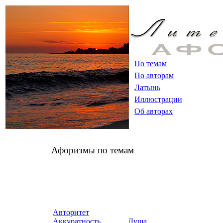
По темам
По авторам
Латынь
Иллюстрации
Об авторах
Афоризмы по темам
Авторитет
Аккуратность
Душа