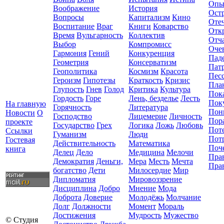
Опы
Воображение
История
Ост
Вопросы
Капитализм
Кино
Оте
Воспитание
Враг
Книги
Коварство
Отк
Время
Вульгарность
Коллектив
Отч
Выбор
Компромисc
Оче
Гармония
Гений
Конкуренция
Пад
Геометрия
Консерватизм
Пат
Геополитика
Космизм
Красота
Пес
Героизм
Гипотезы
Краткость
Кризис
Пла
Глупость
Гнев
Голод
Критика
Культура
Пок
Гордость
Горе
Лень, безделье
Лесть
Пок
На главную
Горячность
Литература
Пон
Новости
О
Господство
Лицемерие
Личность
Пор
проекте
Государство
Грех
Логика
Ложь
Любовь
Пот
Ссылки
Гуманизм
Люди
Пот
Гостевая
Действительность
Математика
Поч
книга
Делец
Дело
Медицина
Мелочи
Пра
Демократия
Деньги,
Мера
Месть
Мечта
Пра
богатство
Дети
Милосердие
Мир
Дипломатия
Мировоззрение
Дисциплина
Добро
Мнение
Мода
Доброта
Доверие
Молодёжь
Молчание
Долг
Должности
Момент
Мораль
Достижения
Мудрость
Мужество
© Студия