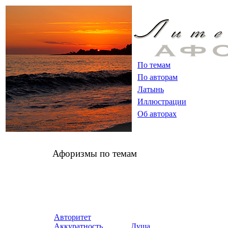
По темам
По авторам
Латынь
Иллюстрации
Об авторах
Афоризмы по темам
Авторитет
Аккуратность
Душа