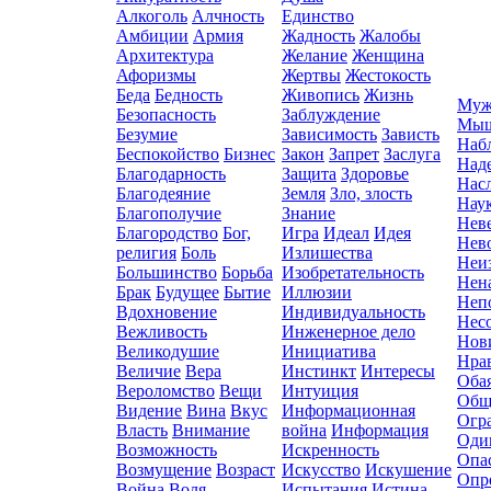
Алкоголь
Алчность
Единство
Амбиции
Армия
Жадность
Жалобы
Архитектура
Желание
Женщина
Афоризмы
Жертвы
Жестокость
Беда
Бедность
Живопись
Жизнь
Муж
Безопасность
Заблуждение
Мыш
Безумие
Зависимость
Зависть
Наб
Беспокойство
Бизнес
Закон
Запрет
Заслуга
Над
Благодарность
Защита
Здоровье
Нас
Благодеяние
Земля
Зло, злость
Нау
Благополучие
Знание
Нев
Благородство
Бог,
Игра
Идеал
Идея
Нев
религия
Боль
Излишества
Неи
Большинство
Борьба
Изобретательность
Нен
Брак
Будущее
Бытие
Иллюзии
Неп
Вдохновение
Индивидуальность
Нес
Вежливость
Инженерное дело
Нов
Великодушие
Инициатива
Нра
Величие
Вера
Инстинкт
Интересы
Оба
Вероломство
Вещи
Интуиция
Общ
Видение
Вина
Вкус
Информационная
Огр
Власть
Внимание
война
Информация
Оди
Возможность
Искренность
Опа
Возмущение
Возраст
Искусство
Искушение
Опр
Война
Воля
Испытания
Истина