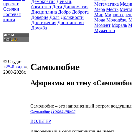
Демократия
Деньги,
проекте
Математика
Меди
богатство
Дети
Дипломатия
Ссылки
Мера
Месть
Мечт
Дисциплина
Добро
Доброта
Гостевая
Мир
Мировоззрен
Доверие
Долг
Должности
книга
Мода
Молодёжь
М
Достижения
Достоинство
Момент
Мораль
М
Дружба
Мужество
© Студия
Самолюбие
«
25-й кадр
»,
2000-2026г.
Афоризмы на тему «Самолюби
Самолюбие – это наполненный ветром воздушный 
Поделиться
Самолюбие
ВОЛЬТЕР
Влюбленный в себя соперников не имеет.