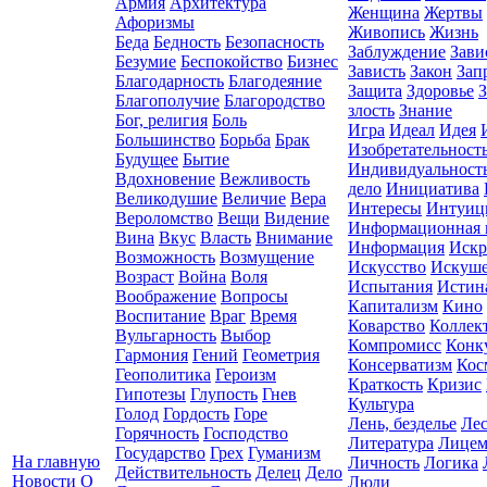
Армия
Архитектура
Женщина
Жертвы
Афоризмы
Живопись
Жизнь
Беда
Бедность
Безопасность
Заблуждение
Зави
Безумие
Беспокойство
Бизнес
Зависть
Закон
Зап
Благодарность
Благодеяние
Защита
Здоровье
З
Благополучие
Благородство
злость
Знание
Бог, религия
Боль
Игра
Идеал
Идея
Большинство
Борьба
Брак
Изобретательност
Будущее
Бытие
Индивидуальност
Вдохновение
Вежливость
дело
Инициатива
Великодушие
Величие
Вера
Интересы
Интуиц
Вероломство
Вещи
Видение
Информационная 
Вина
Вкус
Власть
Внимание
Информация
Искр
Возможность
Возмущение
Искусство
Искуш
Возраст
Война
Воля
Испытания
Истин
Воображение
Вопросы
Капитализм
Кино
Воспитание
Враг
Время
Коварство
Коллек
Вульгарность
Выбор
Компромисc
Конк
Гармония
Гений
Геометрия
Консерватизм
Кос
Геополитика
Героизм
Краткость
Кризис
Гипотезы
Глупость
Гнев
Культура
Голод
Гордость
Горе
Лень, безделье
Лес
Горячность
Господство
Литература
Лицем
Государство
Грех
Гуманизм
На главную
Личность
Логика
Действительность
Делец
Дело
Новости
О
Люди