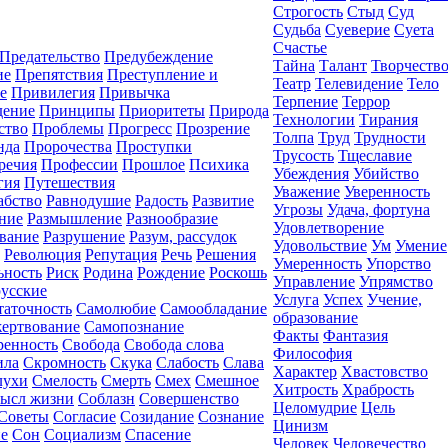
Строгость
Стыд
Суд
Судьба
Суеверие
Суета
Счастье
Предательство
Предубеждение
Тайна
Талант
Творчеств
ие
Препятствия
Преступление и
Театр
Телевидение
Тело
е
Привилегия
Привычка
Терпение
Террор
ение
Принципы
Приоритеты
Природа
Технологии
Тирания
ство
Проблемы
Прогресс
Прозрение
Толпа
Труд
Трудности
нда
Пророчества
Проступки
Трусость
Тщеславие
речия
Профессии
Прошлое
Психика
Убеждения
Убийство
гия
Путешествия
Уважение
Уверенность
абство
Равнодушие
Радость
Развитие
Угрозы
Удача, фортуна
ние
Размышление
Разнообразие
Удовлетворение
ование
Разрушение
Разум, рассудок
Удовольствие
Ум
Умение
Революция
Репутация
Речь
Решения
Умеренность
Упорство
ьность
Риск
Родина
Рождение
Роскошь
Управление
Упрямство
русские
Услуга
Успех
Учение,
таточность
Самолюбие
Самообладание
образование
ертвование
Самопознание
Факты
Фантазия
ренность
Свобода
Свобода слова
Философия
ила
Скромность
Скука
Слабость
Слава
Характер
Хвастовство
лухи
Смелость
Смерть
Смех
Смешное
Хитрость
Храбрость
ысл жизни
Соблазн
Совершенство
Целомудрие
Цель
Советы
Согласие
Созидание
Сознание
Цинизм
е
Сон
Социализм
Спасение
Человек
Человечество