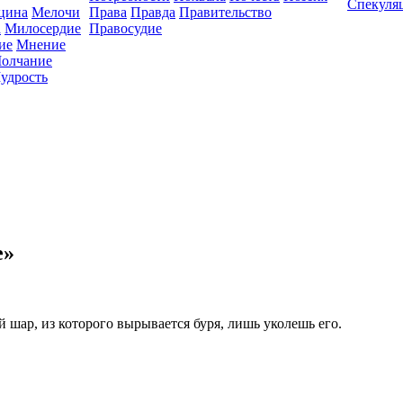
Спекуля
цина
Мелочи
Права
Правда
Правительство
а
Милосердие
Правосудие
ие
Мнение
олчание
удрость
е»
шар, из которого вырывается буря, лишь уколешь его.