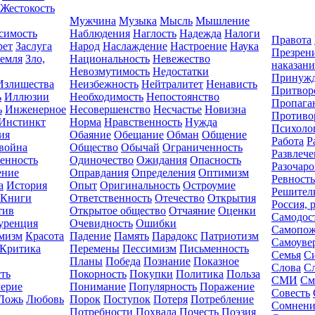
Жестокость
Мужчина
Музыка
Мысль
Мышление
симость
Наблюдения
Наглость
Надежда
Налоги
Правота
рет
Заслуга
Народ
Наслаждение
Настроение
Наука
Презрен
емля
Зло,
Национальность
Невежество
наказани
Невозмутимость
Недостатки
Принужд
Излишества
Неизбежность
Нейтралитет
Ненависть
Притвор
ь
Иллюзии
Необходимость
Непостоянство
Пропага
ь
Инженерное
Несовершенство
Несчастье
Новизна
Противо
Инстинкт
Норма
Нравственность
Нужда
Психоло
ия
Обаяние
Обещание
Обман
Общение
Работа
Р
война
Общество
Обычай
Ограниченность
Развлече
енность
Одиночество
Ожидания
Опасность
Разочар
ение
Оправдания
Определения
Оптимизм
Ревность
а
История
Опыт
Оригинальность
Остроумие
Решител
Книги
Ответственность
Отечество
Открытия
Россия, 
тив
Открытое общество
Отчаяние
Оценки
Самодос
уренция
Очевидность
Ошибки
Самопож
мизм
Красота
Падение
Память
Парадокс
Патриотизм
Самоуве
Критика
Перемены
Пессимизм
Письменность
Семья
С
Планы
Победа
Познание
Показное
Слова
С
ть
Покорность
Покупки
Политика
Польза
СМИ
См
ерие
Понимание
Популярность
Поражение
Совесть
Ложь
Любовь
Порок
Поступок
Потеря
Потребление
Сомнени
Потребности
Похвала
Почесть
Поэзия