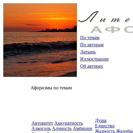
По темам
По авторам
Латынь
Иллюстрации
Об авторах
Афоризмы по темам
Душа
Авторитет
Аккуратность
Единство
Алкоголь
Алчность
Амбиции
Жадность
Жалобы