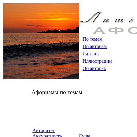
По темам
По авторам
Латынь
Иллюстрации
Об авторах
Афоризмы по темам
Авторитет
Аккуратность
Душа