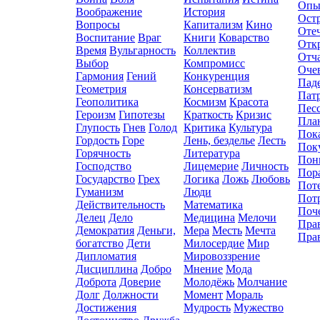
Опы
Воображение
История
Ост
Вопросы
Капитализм
Кино
Оте
Воспитание
Враг
Книги
Коварство
Отк
Время
Вульгарность
Коллектив
Отч
Выбор
Компромисc
Оче
Гармония
Гений
Конкуренция
Пад
Геометрия
Консерватизм
Пат
Геополитика
Космизм
Красота
Пес
Героизм
Гипотезы
Краткость
Кризис
Пла
Глупость
Гнев
Голод
Критика
Культура
Пок
Гордость
Горе
Лень, безделье
Лесть
Пок
Горячность
Литература
Пон
Господство
Лицемерие
Личность
Пор
Государство
Грех
Логика
Ложь
Любовь
Пот
Гуманизм
Люди
Пот
Действительность
Математика
Поч
Делец
Дело
Медицина
Мелочи
Пра
Демократия
Деньги,
Мера
Месть
Мечта
Пра
богатство
Дети
Милосердие
Мир
Дипломатия
Мировоззрение
Дисциплина
Добро
Мнение
Мода
Доброта
Доверие
Молодёжь
Молчание
Долг
Должности
Момент
Мораль
Достижения
Мудрость
Мужество