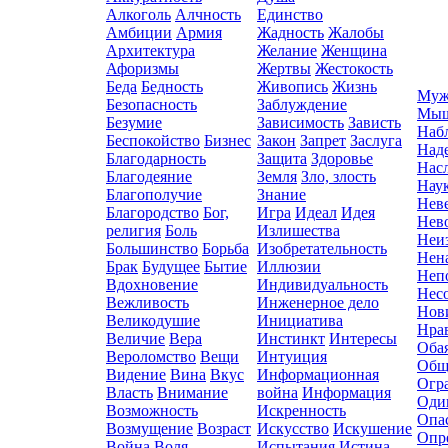
Алкоголь
Алчность
Единство
Амбиции
Армия
Жадность
Жалобы
Архитектура
Желание
Женщина
Афоризмы
Жертвы
Жестокость
Беда
Бедность
Живопись
Жизнь
Муж
Безопасность
Заблуждение
Мыш
Безумие
Зависимость
Зависть
Наб
Беспокойство
Бизнес
Закон
Запрет
Заслуга
Над
Благодарность
Защита
Здоровье
Нас
Благодеяние
Земля
Зло, злость
Нау
Благополучие
Знание
Нев
Благородство
Бог,
Игра
Идеал
Идея
Нев
религия
Боль
Излишества
Неи
Большинство
Борьба
Изобретательность
Нен
Брак
Будущее
Бытие
Иллюзии
Неп
Вдохновение
Индивидуальность
Нес
Вежливость
Инженерное дело
Нов
Великодушие
Инициатива
Нра
Величие
Вера
Инстинкт
Интересы
Оба
Вероломство
Вещи
Интуиция
Общ
Видение
Вина
Вкус
Информационная
Огр
Власть
Внимание
война
Информация
Оди
Возможность
Искренность
Опа
Возмущение
Возраст
Искусство
Искушение
Опр
Война
Воля
Испытания
Истина