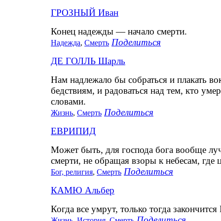
ГРОЗНЫЙ Иван
Конец надежды — начало смерти.
Поделиться
Надежда
,
Смерть
ДЕ ГОЛЛЬ Шарль
Нам надлежало бы собраться и плакать в
бедствиям, и радоваться над тем, кто уме
словами.
Поделиться
Жизнь
,
Смерть
ЕВРИПИД
Может быть, для господа бога вообще луч
смерти, не обращая взоры к небесам, где 
Поделиться
Бог, религия
,
Смерть
КАМЮ Альбер
Когда все умрут, только тогда закончится
Поделиться
Жизнь
,
История
,
Смерть