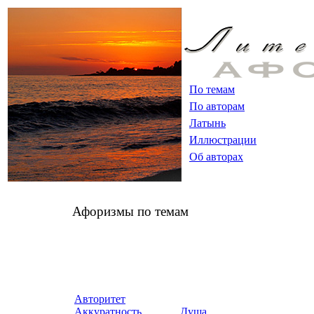
По темам
По авторам
Латынь
Иллюстрации
Об авторах
Афоризмы по темам
Авторитет
Аккуратность
Душа