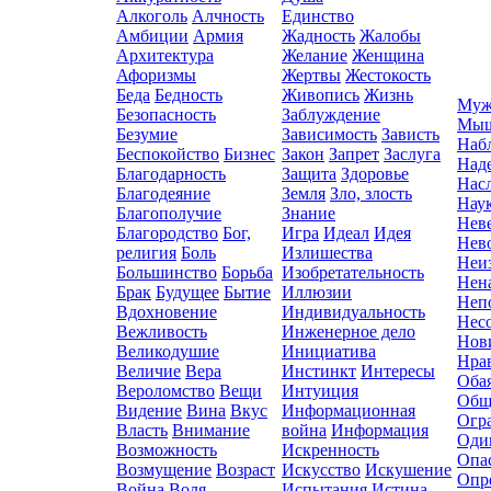
Алкоголь
Алчность
Единство
Амбиции
Армия
Жадность
Жалобы
Архитектура
Желание
Женщина
Афоризмы
Жертвы
Жестокость
Беда
Бедность
Живопись
Жизнь
Муж
Безопасность
Заблуждение
Мыш
Безумие
Зависимость
Зависть
Наб
Беспокойство
Бизнес
Закон
Запрет
Заслуга
Над
Благодарность
Защита
Здоровье
Нас
Благодеяние
Земля
Зло, злость
Нау
Благополучие
Знание
Нев
Благородство
Бог,
Игра
Идеал
Идея
Нев
религия
Боль
Излишества
Неи
Большинство
Борьба
Изобретательность
Нен
Брак
Будущее
Бытие
Иллюзии
Неп
Вдохновение
Индивидуальность
Нес
Вежливость
Инженерное дело
Нов
Великодушие
Инициатива
Нра
Величие
Вера
Инстинкт
Интересы
Оба
Вероломство
Вещи
Интуиция
Общ
Видение
Вина
Вкус
Информационная
Огр
Власть
Внимание
война
Информация
Оди
Возможность
Искренность
Опа
Возмущение
Возраст
Искусство
Искушение
Опр
Война
Воля
Испытания
Истина