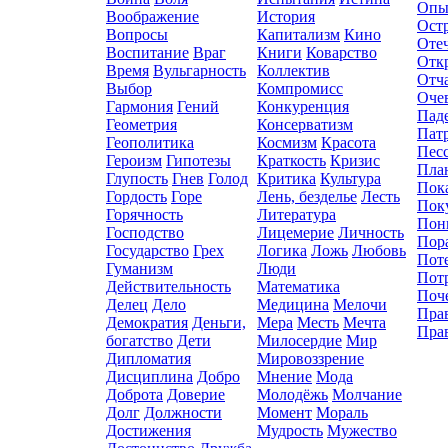
Опы
Воображение
История
Ост
Вопросы
Капитализм
Кино
Оте
Воспитание
Враг
Книги
Коварство
Отк
Время
Вульгарность
Коллектив
Отч
Выбор
Компромисc
Оче
Гармония
Гений
Конкуренция
Пад
Геометрия
Консерватизм
Пат
Геополитика
Космизм
Красота
Пес
Героизм
Гипотезы
Краткость
Кризис
Пла
Глупость
Гнев
Голод
Критика
Культура
Пок
Гордость
Горе
Лень, безделье
Лесть
Пок
Горячность
Литература
Пон
Господство
Лицемерие
Личность
Пор
Государство
Грех
Логика
Ложь
Любовь
Пот
Гуманизм
Люди
Пот
Действительность
Математика
Поч
Делец
Дело
Медицина
Мелочи
Пра
Демократия
Деньги,
Мера
Месть
Мечта
Пра
богатство
Дети
Милосердие
Мир
Дипломатия
Мировоззрение
Дисциплина
Добро
Мнение
Мода
Доброта
Доверие
Молодёжь
Молчание
Долг
Должности
Момент
Мораль
Достижения
Мудрость
Мужество