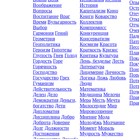
Опы
Воображение
История
Ост
Вопросы
Капитализм
Кино
Оте
Воспитание
Враг
Книги
Коварство
Отк
Время
Вульгарность
Коллектив
Отч
Выбор
Компромисc
Оче
Гармония
Гений
Конкуренция
Пад
Геометрия
Консерватизм
Пат
Геополитика
Космизм
Красота
Пес
Героизм
Гипотезы
Краткость
Кризис
Пла
Глупость
Гнев
Голод
Критика
Культура
Пок
Гордость
Горе
Лень, безделье
Лесть
Пок
Горячность
Литература
Пон
Господство
Лицемерие
Личность
Пор
Государство
Грех
Логика
Ложь
Любовь
Пот
Гуманизм
Люди
Пот
Действительность
Математика
Поч
Делец
Дело
Медицина
Мелочи
Пра
Демократия
Деньги,
Мера
Месть
Мечта
Пра
богатство
Дети
Милосердие
Мир
Дипломатия
Мировоззрение
Дисциплина
Добро
Мнение
Мода
Доброта
Доверие
Молодёжь
Молчание
Долг
Должности
Момент
Мораль
Достижения
Мудрость
Мужество