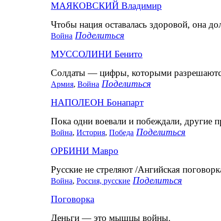
МАЯКОВСКИЙ Владимир
Чтобы нация оставалась здоровой, она дол
Поделиться
Война
МУССОЛИНИ Бенито
Солдаты — цифры, которыми разрешаются
Поделиться
Армия
,
Война
НАПОЛЕОН Бонапарт
Пока одни воевали и побеждали, другие п
Поделиться
Война
,
История
,
Победа
ОРБИНИ Мавро
Русские не стреляют /Ангийская поговорка
Поделиться
Война
,
Россия, русские
Поговорка
Деньги — это мышцы войны.