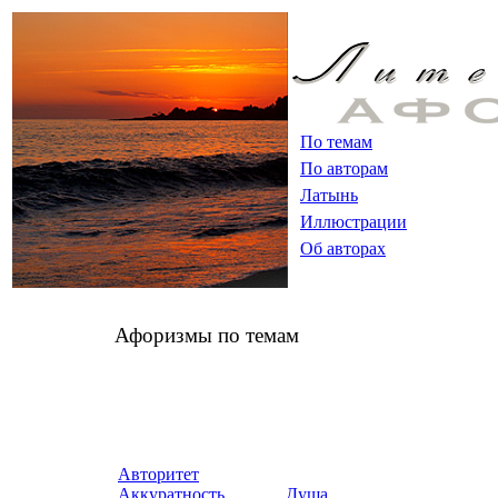
По темам
По авторам
Латынь
Иллюстрации
Об авторах
Афоризмы по темам
Авторитет
Аккуратность
Душа