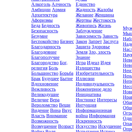
Алкоголь
Алчность
Единство
Амбиции
Армия
Жадность
Жалобы
Архитектура
Желание
Женщина
Афоризмы
Жертвы
Жестокость
Беда
Бедность
Живопись
Жизнь
Муж
Безопасность
Заблуждение
Мыш
Безумие
Зависимость
Зависть
Наб
Беспокойство
Бизнес
Закон
Запрет
Заслуга
Над
Благодарность
Защита
Здоровье
Нас
Благодеяние
Земля
Зло, злость
Нау
Благополучие
Знание
Нев
Благородство
Бог,
Игра
Идеал
Идея
Нев
религия
Боль
Излишества
Неи
Большинство
Борьба
Изобретательность
Нен
Брак
Будущее
Бытие
Иллюзии
Неп
Вдохновение
Индивидуальность
Нес
Вежливость
Инженерное дело
Нов
Великодушие
Инициатива
Нра
Величие
Вера
Инстинкт
Интересы
Оба
Вероломство
Вещи
Интуиция
Общ
Видение
Вина
Вкус
Информационная
Огр
Власть
Внимание
война
Информация
Оди
Возможность
Искренность
Опа
Возмущение
Возраст
Искусство
Искушение
Опр
Война
Воля
Испытания
Истина