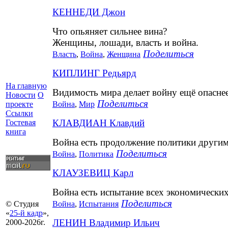
КЕННЕДИ Джон
Что опьяняет сильнее вина?
Женщины, лошади, власть и война.
Поделиться
Власть
,
Война
,
Женщина
КИПЛИНГ Редьярд
На главную
Видимость мира делает войну ещё опаснее
Новости
О
Поделиться
Война
,
Мир
проекте
Ссылки
КЛАВДИАН Клавдий
Гостевая
книга
Война есть продолжение политики другим
Поделиться
Война
,
Политика
КЛАУЗЕВИЦ Карл
Война есть испытание всех экономически
Поделиться
Война
,
Испытания
© Студия
«
25-й кадр
»,
ЛЕНИН Владимир Ильич
2000-2026г.