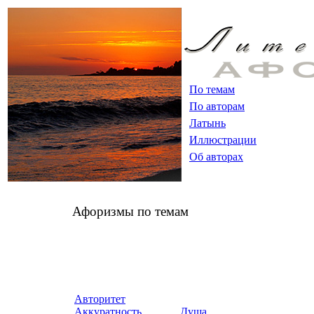
По темам
По авторам
Латынь
Иллюстрации
Об авторах
Афоризмы по темам
Авторитет
Аккуратность
Душа