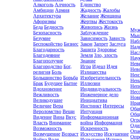
Алкоголь
Алчность
Единство
Амбиции
Армия
Жадность
Жалобы
Архитектура
Желание
Женщина
Афоризмы
Жертвы
Жестокость
Беда
Бедность
Живопись
Жизнь
Муж
Безопасность
Заблуждение
Мыш
Безумие
Зависимость
Зависть
Наб
Беспокойство
Бизнес
Закон
Запрет
Заслуга
Над
Благодарность
Защита
Здоровье
Нас
Благодеяние
Земля
Зло, злость
Нау
Благополучие
Знание
Нев
Благородство
Бог,
Игра
Идеал
Идея
Нев
религия
Боль
Излишества
Неи
Большинство
Борьба
Изобретательность
Нен
Брак
Будущее
Бытие
Иллюзии
Неп
Вдохновение
Индивидуальность
Нес
Вежливость
Инженерное дело
Нов
Великодушие
Инициатива
Нра
Величие
Вера
Инстинкт
Интересы
Оба
Вероломство
Вещи
Интуиция
Общ
Видение
Вина
Вкус
Информационная
Огр
Власть
Внимание
война
Информация
Оди
Возможность
Искренность
Опа
Возмущение
Возраст
Искусство
Искушение
Опр
Война
Воля
Испытания
Истина