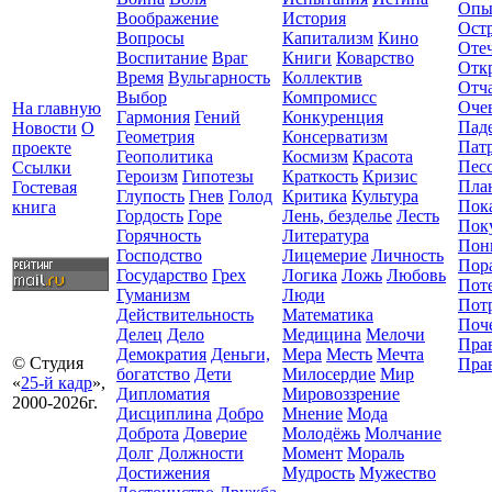
Опы
Воображение
История
Ост
Вопросы
Капитализм
Кино
Оте
Воспитание
Враг
Книги
Коварство
Отк
Время
Вульгарность
Коллектив
Отч
Выбор
Компромисc
Оче
На главную
Гармония
Гений
Конкуренция
Пад
Новости
О
Геометрия
Консерватизм
Пат
проекте
Геополитика
Космизм
Красота
Пес
Ссылки
Героизм
Гипотезы
Краткость
Кризис
Пла
Гостевая
Глупость
Гнев
Голод
Критика
Культура
Пок
книга
Гордость
Горе
Лень, безделье
Лесть
Пок
Горячность
Литература
Пон
Господство
Лицемерие
Личность
Пор
Государство
Грех
Логика
Ложь
Любовь
Пот
Гуманизм
Люди
Пот
Действительность
Математика
Поч
Делец
Дело
Медицина
Мелочи
Пра
Демократия
Деньги,
Мера
Месть
Мечта
© Студия
Пра
богатство
Дети
Милосердие
Мир
«
25-й кадр
»,
Дипломатия
Мировоззрение
2000-2026г.
Дисциплина
Добро
Мнение
Мода
Доброта
Доверие
Молодёжь
Молчание
Долг
Должности
Момент
Мораль
Достижения
Мудрость
Мужество