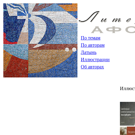
По темам
По авторам
Латынь
Иллюстрации
Об авторах
Иллюс